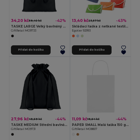
34,20 kč
13,40 kč
-42%
-43%
59,40 kč
23,57 kč
TASKE LARGE Velký bavlněný pytlík
Skládací taška z netkané textilie (80 g/m²)
GiftRetail MO9733
Egotier 92993
Přidat do košíku
Přidat do košíku
27,96 kč
11,09 kč
-44%
-44%
49,69 kč
19,64 kč
TASKE MEDIUM Střední bavlněný pytlík
PAPER SMALL Malá taška 150 gr/m²
GiftRetail MO9731
GiftRetail MO8807