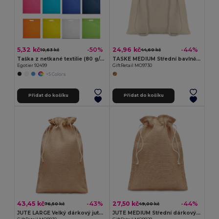
5,32 kč
24,96 kč
-50%
-44%
10,63 kč
44,60 kč
Taška z netkané textilie (80 g/m²)
TASKE MEDIUM Střední bavlněný pytlík
Egotier 92499
GiftRetail MO9730
+5 Colors
Přidat do košíku
Přidat do košíku
43,45 kč
27,50 kč
-43%
-44%
76,50 kč
49,00 kč
JUTE LARGE Velký dárkový jutový pytlík
JUTE MEDIUM Střední dárkový jutový pytlík