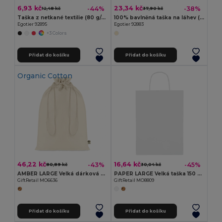
6,93 kč
23,34 kč
-44%
-38%
12,48 kč
37,90 kč
Taška z netkané textilie (80 g/m²)
100% bavlněná taška na láhev (180 g/m²)
Egotier 92895
Egotier 92883
+3 Colors
Přidat do košíku
Přidat do košíku
Organic Cotton
46,22 kč
16,64 kč
-43%
-45%
80,89 kč
30,04 kč
AMBER LARGE Velká dárková bavlněná taška
PAPER LARGE Velká taška 150 gr/m²
GiftRetail MO6636
GiftRetail MO8809
Přidat do košíku
Přidat do košíku