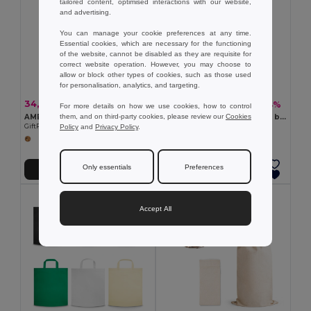
tailored content, optimised interactions with our website,
and advertising.
You can manage your cookie preferences at any time.
Essential cookies, which are necessary for the functioning
of the website, cannot be disabled as they are requisite for
correct website operation. However, you may choose to
allow or block other types of cookies, such as those used
for personalisation, analytics, and targeting.
34,67 kč
24,27 kč
-43%
-44%
60,55 kč
43,45 kč
For more details on how we use cookies, how to control
them, and on third-party cookies, please review our
Cookies
AMBER MEDIUM Střední dárková bavlněná taška
AMBER SMALL Malá dárková bavlněná taška
Policy
and
Privacy Policy
.
GiftRetail MO6635
GiftRetail MO6634
Only essentials
Preferences
Přidat do košíku
Přidat do košíku
Accept All