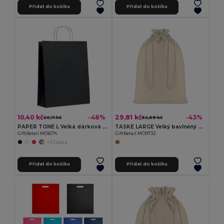
Přidat do košíku
Přidat do košíku
10,40 kč
29,81 kč
-48%
-43%
20,11 kč
52,69 kč
PAPER TONE L Velká dárková taška
TASKE LARGE Velký bavlněný pytlík
GiftRetail MO6174
GiftRetail MO9732
+3 Colors
Přidat do košíku
Přidat do košíku