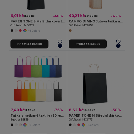
6,01 kč
40,21 kč
-48%
-42%
11,56 kč
69,80 kč
PAPER TONE S Malá dárková taška
CAMPO DI VINO Jutová taška na 1 láhev
GiftRetail MO6172
GiftRetail MO6258
+3 Colors
Přidat do košíku
Přidat do košíku
7,40 kč
8,32 kč
-35%
-50%
11,32 kč
16,64 kč
Taška z netkané textilie (80 g/m²)
PAPER TONE M Střední dárková taška
Egotier 92839
GiftRetail MO6173
+9 Colors
+3 Colors