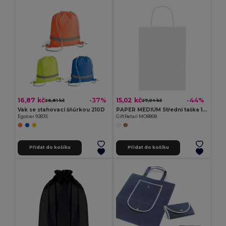
16,87 kč
15,02 kč
-37%
-44%
26,81 kč
27,04 kč
Vak se stahovací šňůrkou 210D
PAPER MEDIUM Střední taška 150 gr/m²
Egotier 92835
GiftRetail MO8808
Přidat do košíku
Přidat do košíku