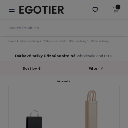
×
Aplikace Egotier
Stáhnout app
Lepší ceny v aplikaci!
Home
Merchandising
Tašky a cestování
Nákupní tašky
Dárkové tašky
Dárkové tašky Přizpůsobitelné
wholesale and retail
Sort by
Filter
✓
24 results.