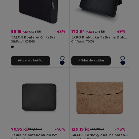
99,15 kč
172,64 kč
-43%
-49%
173,79 kč
337,19 kč
TALOR Konferenční taška
EXPO Praktická Taška na Dokumenty EXPO
GiftRetail KC6998
GiftRetail IT2074
Přidat do košíku
Přidat do košíku
70,95 kč
129,19 kč
-46%
-73%
130,58 kč
482,33 kč
Taška na notebook do 15''
GRACE Korkový obal na notebook