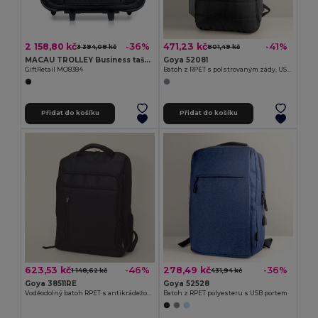
2 158,80 kč
471,23 kč
-36%
-41%
3 394,08 kč
801,49 kč
MACAU TROLLEY Business taška na kolečkách
Goya 52081
GiftRetail MO8384
Batoh z RPET s polstrovaným zády, USB, počítačovým prostorem WAY
Přidat do košíku
Přidat do košíku
623,53 kč
278,49 kč
-46%
-36%
1 148,62 kč
431,94 kč
Goya 38511RE
Goya 52528
Voděodolný batoh RPET s antikrádežovou kapsou
Batoh z RPET polyesteru s USB portem