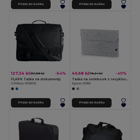
Přidat do košíku
Přidat do košíku
127,34 kč
40,68 kč
-64%
-49%
351,98 kč
79,04 kč
FLAPA Taška na dokumenty
Taška na notebook z recyklované plsti (100% rPET)
GiftRetail MO8332
Egotier 92383
Přidat do košíku
Přidat do košíku