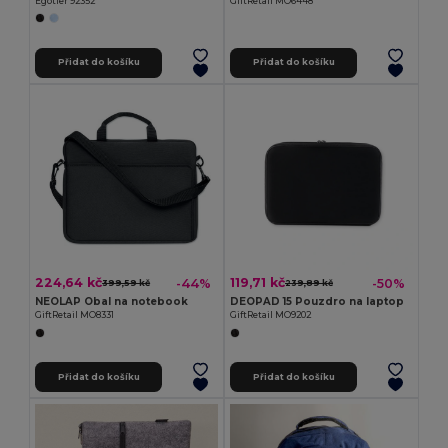
Egotier 92352
GiftRetail MO6448
Přidat do košíku
Přidat do košíku
224,64 kč
119,71 kč
-44%
-50%
399,59 kč
239,89 kč
NEOLAP Obal na notebook
DEOPAD 15 Pouzdro na laptop
GiftRetail MO8331
GiftRetail MO9202
Přidat do košíku
Přidat do košíku