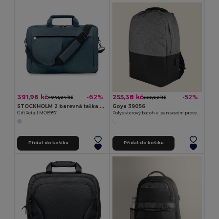
391,96 kč
255,38 kč
-62%
-52%
1 041,84 kč
533,63 kč
STOCKHOLM 2 barevná taška na laptop
Goya 39056
GiftRetail MO8957
Polyesterový batoh v jeansovém provedení s USB CAMPUS
Přidat do košíku
Přidat do košíku