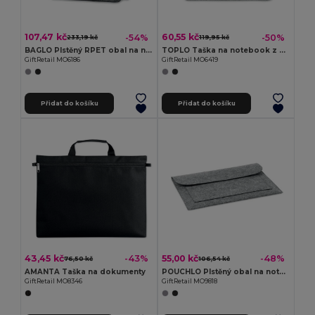
107,47 kč
60,55 kč
-54%
-50%
233,19 kč
119,95 kč
BAGLO Plstěný RPET obal na notebook
TOPLO Taška na notebook z RPET plsti
GiftRetail MO6186
GiftRetail MO6419
Přidat do košíku
Přidat do košíku
43,45 kč
55,00 kč
-43%
-48%
76,50 kč
106,54 kč
AMANTA Taška na dokumenty
POUCHLO Plstěný obal na notebook
GiftRetail MO8346
GiftRetail MO9818