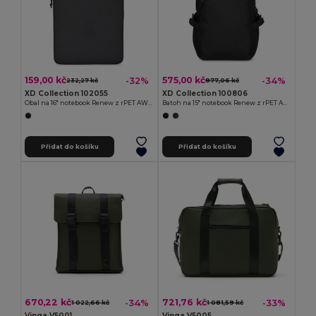
159,00 kč
575,00 kč
-32%
-34%
232,27 kč
877,06 kč
XD Collection 102055
XD Collection 100806
Obal na 16" notebook Renew z rPET AWARE™
Batoh na 15" notebook Renew z rPET AWARE™
Přidat do košíku
Přidat do košíku
670,22 kč
721,76 kč
-34%
-33%
1 022,66 kč
1 081,59 kč
Vinga V5001
Vinga V5005