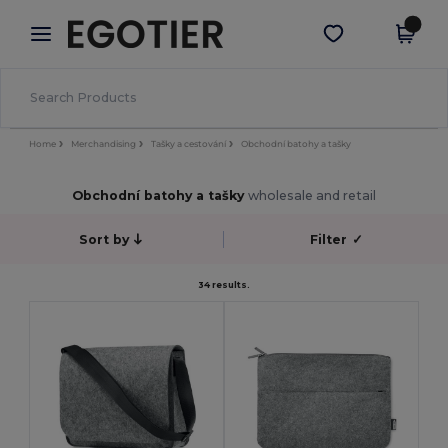
×
Aplikace Egotier
Stáhnout app
Lepší ceny v aplikaci!
Home
Merchandising
Tašky a cestování
Obchodní batohy a tašky
Obchodní batohy a tašky
wholesale and retail
Sort by
Filter
✓
34 results.