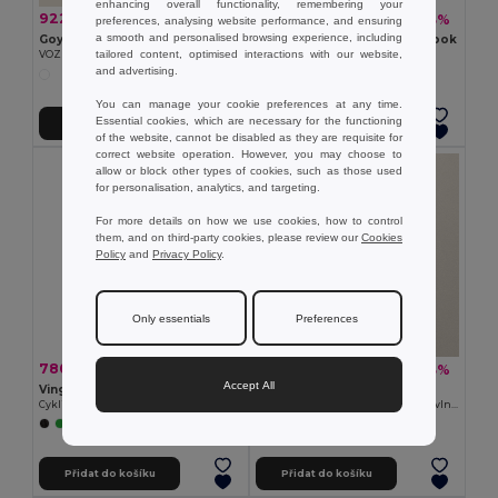
enhancing overall functionality, remembering your
922,59 kč
91,52 kč
-42%
-43%
1 578,94 kč
161,08 kč
preferences, analysing website performance, and ensuring
a smooth and personalised browsing experience, including
Goya 29025
DEOPAD Pouzdro na notebook
tailored content, optimised interactions with our website,
VOZÍK PRO LAPTOP
GiftRetail IT3561
and advertising.
You can manage your cookie preferences at any time.
Essential cookies, which are necessary for the functioning
Přidat do košíku
Přidat do košíku
of the website, cannot be disabled as they are requisite for
correct website operation. However, you may choose to
allow or block other types of cookies, such as those used
for personalisation, analytics, and targeting.
For more details on how we use cookies, how to control
them, and on third-party cookies, please review our
Cookies
Policy
and
Privacy Policy
.
Only essentials
Preferences
780,46 kč
249,37 kč
-33%
-43%
1 169,42 kč
435,87 kč
Accept All
Vinga V5018
Goya 53024
Cyklistická brašna VINGA Baltimore
Konferenční taška z recyklované bavlny s nastavitelným popruhem PAMBA
+1 Colors
Přidat do košíku
Přidat do košíku