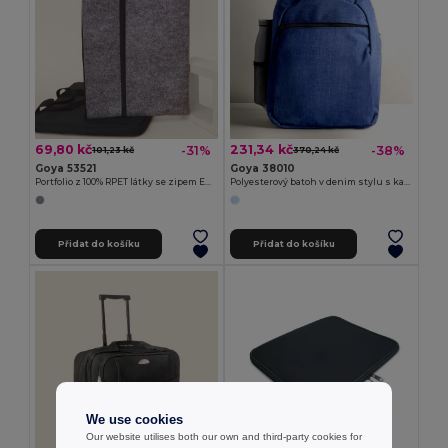
69,80 kč
231,34 kč
-31%
-38%
101,23 kč
370,24 kč
Goya 53521
Goya 38010
Portfolio z 100% RPET látky se zipem EDDIE
Polyesterový batoh v denim stylu s kapsou na laptop BITONE
Přidat do košíku
Přidat do košíku
We use cookies
Our website utilises both our own and third-party cookies for