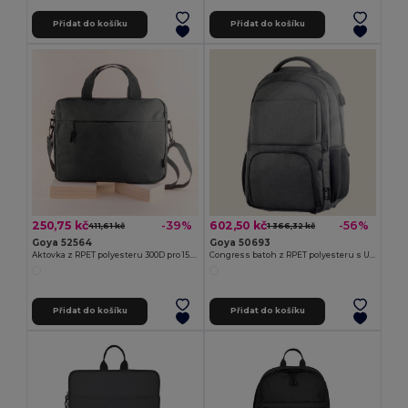
Přidat do košíku
Přidat do košíku
250,75 kč
602,50 kč
-39%
-56%
411,61 kč
1 366,32 kč
Goya 52564
Goya 50693
Aktovka z RPET polyesteru 300D pro 15.6" laptop ICARIA
Congress batoh z RPET polyesteru s USB výstupem
Přidat do košíku
Přidat do košíku