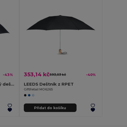
353,14 kč
-43%
593,03 kč
-40%
HAARLEM 21" automatický deštník
LEEDS Deštník z RPET
GiftRetail MO6265
Přidat do košíku