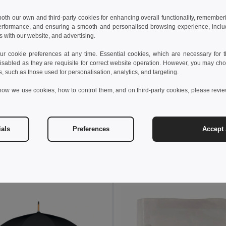
 both our own and third-party cookies for enhancing overall functionality, remember
erformance, and ensuring a smooth and personalised browsing experience, includi
s with our website, and advertising.
 cookie preferences at any time. Essential cookies, which are necessary for th
isabled as they are requisite for correct website operation. However, you may cho
s, such as those used for personalisation, analytics, and targeting.
how we use cookies, how to control them, and on third-party cookies, please revi
7 kč
254,45 kč
372,78 kč
-40%
424,78 kč
 Skládací deštník
ials
Preferences
Accept 
il MO9604
GiftRetail MO6175
+2 Colors
+2 Colors
idat do košíku
Přidat do košíku