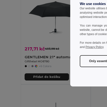
We use cookies
Our website utilises
analysing website p
optimised interaction
You can manage your
website, cannot be d
other types of cookie
For more details on 
and
Privacy Policy
.
217,71 kč
221,8
403,98 kč
-46%
GENTLEMEN 21" automatický deštník
TRALEE
Only essent
GiftRetail MO8780
GiftReta
+6 Colors
Přidat do košíku
Př