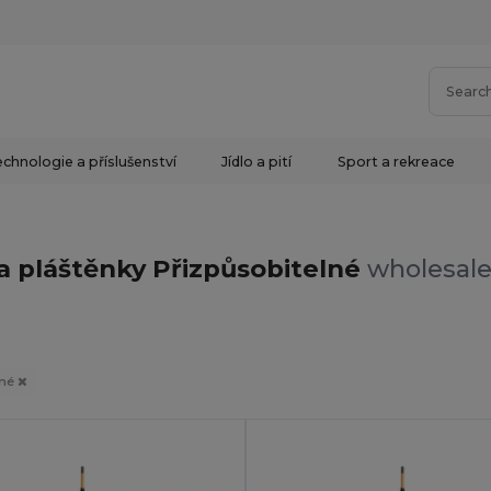
chnologie a příslušenství
Jídlo a pití
Sport a rekreace
a pláštěnky Přizpůsobitelné
wholesale
lné