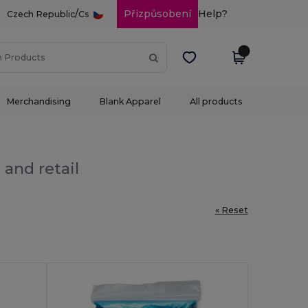
/
Přizpůsobení
Help?
Czech Republic
Cs
Merchandising
Blank Apparel
All products
 and retail
« Reset