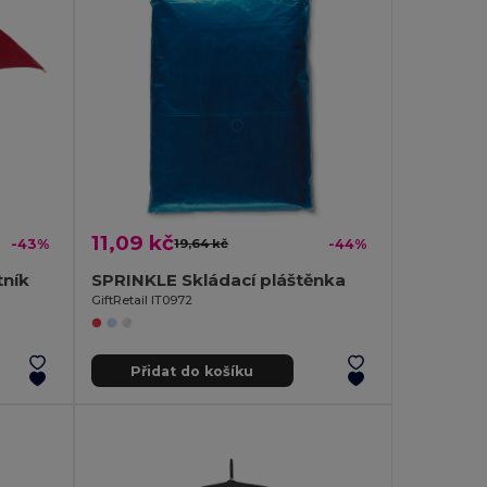
11,09 kč
-43%
19,64 kč
-44%
ník
SPRINKLE Skládací pláštěnka
GiftRetail IT0972
Přidat do košíku