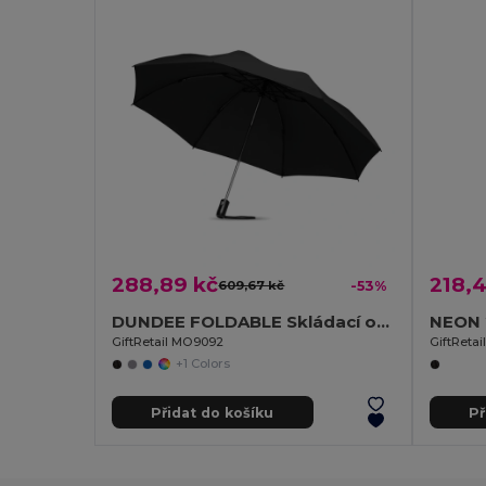
288,89 kč
218,4
609,67 kč
-53%
DUNDEE FOLDABLE Skládací oboustranný deštník
NEON 2
GiftRetail MO9092
GiftReta
+1 Colors
Přidat do košíku
Př