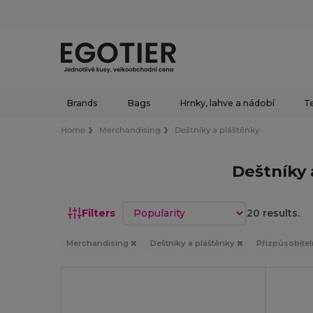
Brands
Bags
Hrnky, lahve a nádobí
Te
Home
Merchandising
Deštníky a pláštěnky
Deštníky 
Sort by
Filters
20 results.
Merchandising
Deštníky a pláštěnky
Přizpůsobite