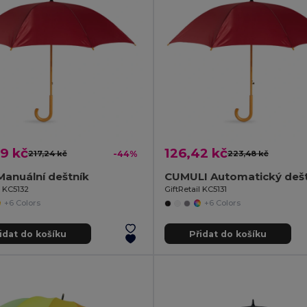
9 kč
126,42 kč
217,24 kč
-44%
223,48 kč
anuální deštník
CUMULI Automatický dešt
l KC5132
GiftRetail KC5131
+6 Colors
+6 Colors
idat do košíku
Přidat do košíku