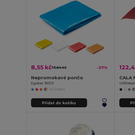
8,55 kč
122,4
13,64 kč
-37%
Nepromokavé pončo
CALA M
Egotier 99213
GiftRetai
+2 Colors
Přidat do košíku
Př