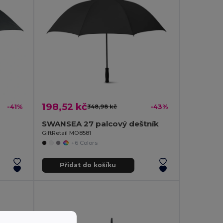
198,52 kč
-41%
348,98 kč
-43%
SWANSEA 27 palcový deštník
GiftRetail MO8581
+6 Colors
Přidat do košíku