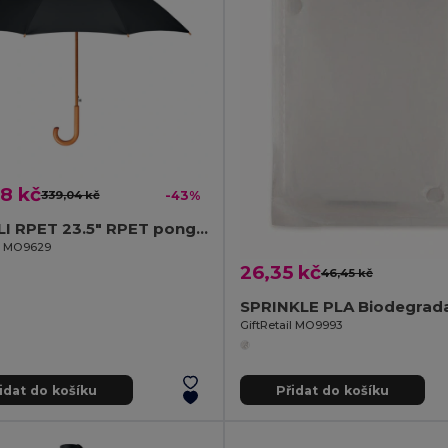
8 kč
339,04 kč
-43%
CUMULI RPET 23.5" RPET pongee deštník
il MO9629
26,35 kč
46,45 kč
GiftRetail MO9993
idat do košíku
Přidat do košíku