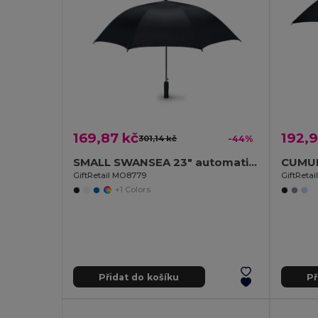
169,87 kč
192,9
301,14 kč
-44%
SMALL SWANSEA 23" automatický deštník
GiftRetail MO8779
GiftReta
+1 Colors
Přidat do košíku
Př