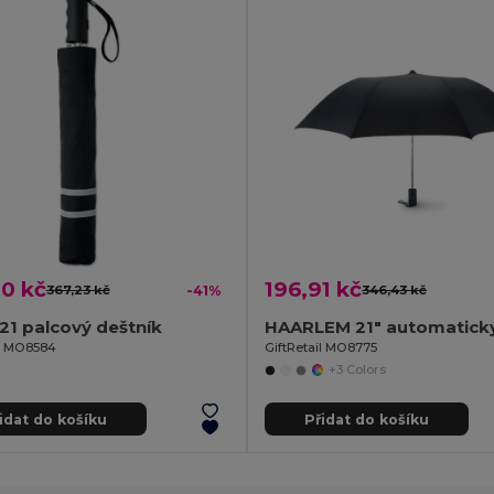
0 kč
196,91 kč
367,23 kč
-41%
346,43 kč
1 palcový deštník
il MO8584
GiftRetail MO8775
+3 Colors
idat do košíku
Přidat do košíku