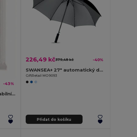
226,49 kč
379,48 kč
-40%
SWANSEA+ 27" automatický deštník
GiftRetail MO9093
-43%
SPRINKLE PLA Biodegradabilní pláštěnka
Přidat do košíku