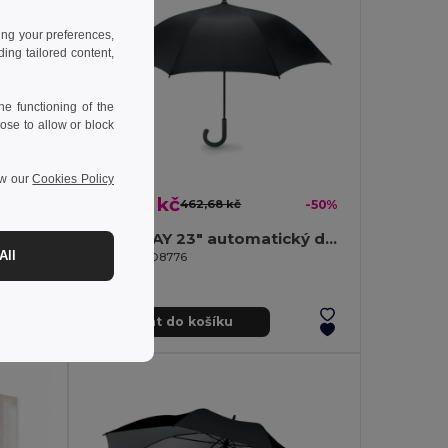
ing your preferences,
ng tailored content,
e functioning of the
ose to allow or block
ew our
Cookies Policy
229,03 kč
-40%
462,68 kč
-50%
GRUSA Větruvzdorný 27" deštník
NEW QUAY 23" automatický deštník
All
GiftRetail MO8776
Přidat do košíku