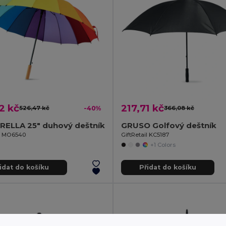
2 kč
217,71 kč
526,47 kč
-40%
366,08 kč
ELLA 25" duhový deštník
GRUSO Golfový deštník
il MO6540
GiftRetail KC5187
+1 Colors
idat do košíku
Přidat do košíku