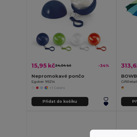
15,95 kč
313,6
24,04 kč
-34%
Nepromokavé pončo
BOWBR
Egotier 99214
GiftReta
+1 Colors
Přidat do košíku
Př