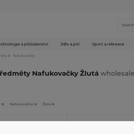
chnologie a příslušenství
Jídlo a pití
Sport a rekreace
měty
Nafukovačky
předměty Nafukovačky Žlutá
wholesale
y
Nafukovačky
Žlutá