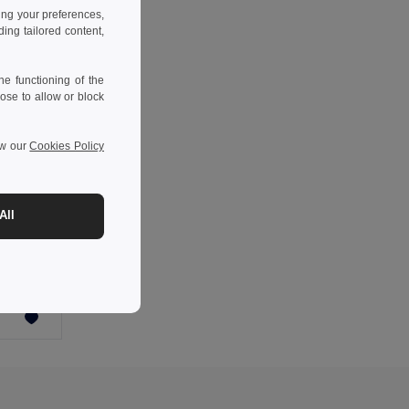
ing your preferences,
ng tailored content,
e functioning of the
ose to allow or block
ew our
Cookies Policy
-48%
All
AQUATIME Nafukovací plážový míč