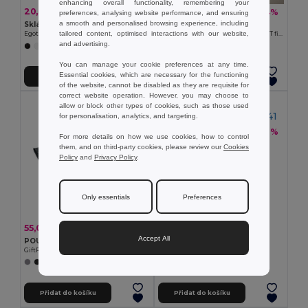
enhancing overall functionality, remembering your
20,34 kč
76,27 kč
-46%
-34%
37,44 kč
115,32 kč
preferences, analysing website performance, and ensuring
a smooth and personalised browsing experience, including
Skládací taška 190T
Goya 53525
tailored content, optimised interactions with our website,
Egotier 92906
Taška s dlouhým uchem z 100% RPET filcu COLONEL
and advertising.
+6 Colors
You can manage your cookie preferences at any time.
Essential cookies, which are necessary for the functioning
Přidat do košíku
Přidat do košíku
of the website, cannot be disabled as they are requisite for
correct website operation. However, you may choose to
allow or block other types of cookies, such as those used
for personalisation, analytics, and targeting.
39,75 kč
-42%
69,10 kč
For more details on how we use cookies, how to control
MADAME Elegantní držák
them, and on third-party cookies, please review our
Cookies
GiftRetail IT3441
Policy
and
Privacy Policy
.
Only essentials
Preferences
55,00 kč
-48%
106,54 kč
Accept All
POUCHLO Plstěný obal na notebook
GiftRetail MO9818
Přidat do košíku
Přidat do košíku