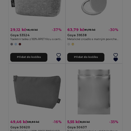
29,12 kč
63,79 kč
-37%
-30%
46,45 kč
91,75 kč
Goya 53524
Goya 39538
Toaletní taška z 100% RPET filcu s certifikátem PATCH
Metalické zrcadlo s matným povrchem, 2ks BEVERLY
Přidat do košíku
Přidat do košíku
49,46 kč
5,55 kč
-16%
-35%
58,93 kč
8,55 kč
Goya 50620
Goya 50637