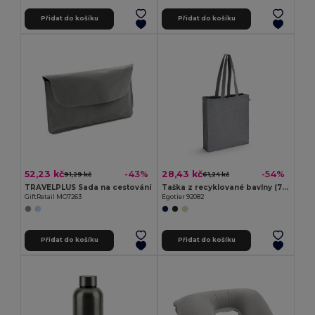
Přidat do košíku
Přidat do košíku
52,23 kč
28,43 kč
-43%
-54%
91,29 kč
61,24 kč
TRAVELPLUS Sada na cestování
Taška z recyklované bavlny (70 %) a polyesteru (30 % rPET) (140 g/m²)
GiftRetail MO7263
Egotier 92082
Přidat do košíku
Přidat do košíku