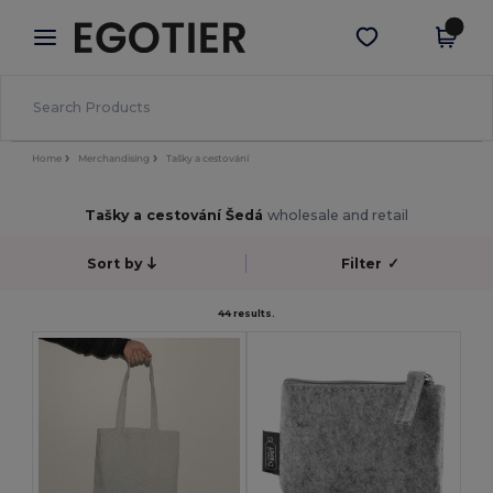
×
Aplikace Egotier
Stáhnout app
Lepší ceny v aplikaci!
Home
Merchandising
Tašky a cestování
Tašky a cestování Šedá
wholesale and retail
Sort by
Filter
✓
44 results.