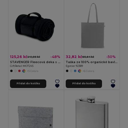
125,26 kč
32,82 kč
-48%
-50%
241,05 kč
65,64 kč
STAVENGER Fleecová deka s popruhy
Taška ze 100% organické bavlny (140 g/m²)
GiftRetail MO7245
Egotier 92389
+5 Colors
+6 Colors
Přidat do košíku
Přidat do košíku