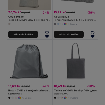
30,74 kč
15,72 kč
-24%
-38%
40,21 kč
25,19 kč
Goya 50538
Goya 53523
Taška s dlouhými uchy z recyklované bavlny WATERFALL
Peněženka z 100% RPET filcu s certifikátem ROVER
+1 Colors
Přidat do košíku
Přidat do košíku
10,63 kč
18,49 kč
-47%
-50%
19,88 kč
37,21 kč
Batoh 210D s černými stahovacími šňůrkami
Taška ze 100% bavlny (140 g/m²)
Egotier 92910
Egotier 92070
+7 Colors
+14 Colors