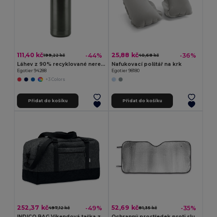
111,40 kč
25,88 kč
-44%
-36%
199,22 kč
40,68 kč
Láhev z 90% recyklované nerezové oceli 550 mL
Nafukovací polštář na krk
Egotier 94288
Egotier 98180
+3 Colors
Přidat do košíku
Přidat do košíku
252,37 kč
52,69 kč
-49%
-35%
497,12 kč
81,35 kč
INDICO BAG Víkendová taška z plsti RPET
Ochranný prostředek proti slunečnímu záření pro automobily s PE a hliníkem