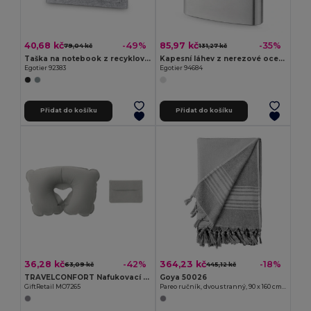
40,68 kč
85,97 kč
-49%
-35%
79,04 kč
131,27 kč
Taška na notebook z recyklované plsti (100% rPET)
Kapesní láhev z nerezové oceli 180 ml
Egotier 92383
Egotier 94684
Přidat do košíku
Přidat do košíku
36,28 kč
364,23 kč
-42%
-18%
63,09 kč
445,12 kč
TRAVELCONFORT Nafukovací cestovní polštářek
Goya 50026
GiftRetail MO7265
Pareo ručník, dvoustranný, 90 x 160 cm, 250 gr/m2 ISOLA