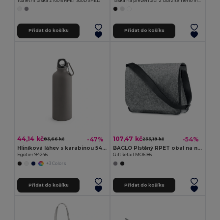
Toaletní taška z 100% RPET 300D SHED
Taška na prezentaci z udržitelného materiálu s matným povrchem FRAME
Přidat do košíku
Přidat do košíku
44,14 kč
107,47 kč
-47%
-54%
83,66 kč
233,19 kč
Hliníková láhev s karabinou 540 ml
BAGLO Plstěný RPET obal na notebook
Egotier 94246
GiftRetail MO6186
+3 Colors
Přidat do košíku
Přidat do košíku