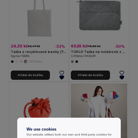
26,35 kč
60,55 kč
-53%
-50%
55,47 kč
119,95 kč
Taška z recyklované bavlny (70%) a polyesteru (30% rPET) (180 g/m²)
TOPLO Taška na notebook z RPET plsti
Egotier 92084
GiftRetail MO6419
+10 Colors
Přidat do košíku
Přidat do košíku
We use cookies
Our website utilises both our own and third-party cookies for