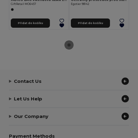
GiftRetail MO6457
Egotier 98142
Přidat do košíku
Přidat do košíku
Contact Us
Let Us Help
Our Company
Payment Methods