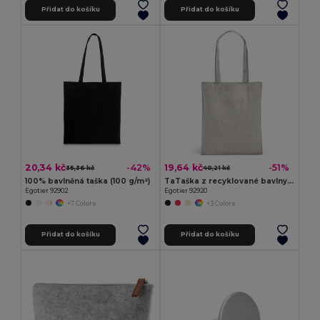
Přidat do košíku
Přidat do košíku
20,34 kč
19,64 kč
-42%
-51%
35,36 kč
40,21 kč
100% bavlněná taška (100 g/m²)
TaTaška z recyklované bavlny (70 %) a polyesteru (30 % rPET) (140 g/m²)
Egotier 92902
Egotier 92920
+7 Colors
+3 Colors
Přidat do košíku
Přidat do košíku