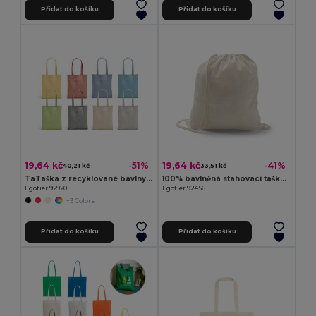
Přidat do košíku
Přidat do košíku
19,64 kč
19,64 kč
-51%
-41%
40,21 kč
33,51 kč
TaTaška z recyklované bavlny (70 %) a polyesteru (30 % rPET) (140 g/m²)
100% bavlněná stahovací taška (103 g/m²)
Egotier 92920
Egotier 92456
+3 Colors
Přidat do košíku
Přidat do košíku