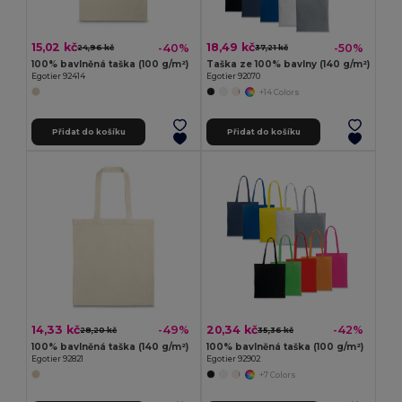
15,02 kč
18,49 kč
-40%
-50%
24,96 kč
37,21 kč
100% bavlněná taška (100 g/m²)
Taška ze 100% bavlny (140 g/m²)
Egotier 92414
Egotier 92070
+14 Colors
Přidat do košíku
Přidat do košíku
14,33 kč
20,34 kč
-49%
-42%
28,20 kč
35,36 kč
100% bavlněná taška (140 g/m²)
100% bavlněná taška (100 g/m²)
Egotier 92821
Egotier 92902
+7 Colors