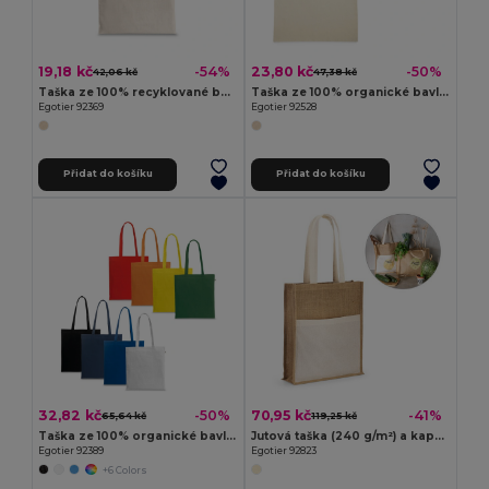
19,18 kč
23,80 kč
-54%
-50%
42,06 kč
47,38 kč
Taška ze 100% recyklované bavlny (140 g/m²)
Taška ze 100% organické bavlny (140 g/m²)
Egotier 92369
Egotier 92528
Přidat do košíku
Přidat do košíku
32,82 kč
70,95 kč
-50%
-41%
65,64 kč
119,25 kč
Taška ze 100% organické bavlny (140 g/m²)
Jutová taška (240 g/m²) a kapsa ze 100% bavlny (140 gm²)
Egotier 92389
Egotier 92823
+6 Colors