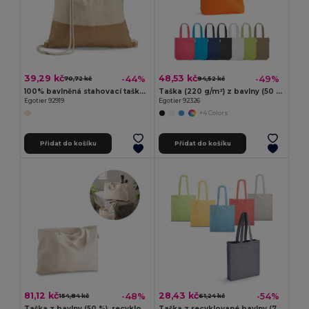
39,29 kč
48,53 kč
-44%
-49%
70,72 kč
94,52 kč
100% bavlněná stahovací taška (160 g/m²)
Taška (220 g/m²) z bavlny (50 %), recyklované bavlny (30 %) a polyesteru (20 % rPET)
Egotier 92919
Egotier 92326
+4 Colors
Přidat do košíku
Přidat do košíku
81,12 kč
28,43 kč
-48%
-54%
154,84 kč
61,24 kč
Taška z bavlny (50 %), recyklované bavlny (30 %) a polyesteru (20% rPET) (280 g/m²)
Taška z recyklované bavlny (70 %) a polyesteru (30 % rPET) (140 g/m²)