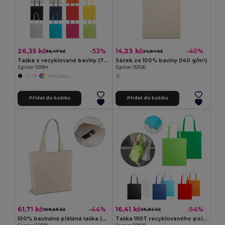
26,35 kč
14,33 kč
-53%
-40%
55,47 kč
24,04 kč
Taška z recyklované bavlny (70%) a polyesteru (30% rPET) (180 g/m²)
Sáček ze 100% bavlny (140 g/m²)
Egotier 92084
Egotier 92526
+10 Colors
Přidat do košíku
Přidat do košíku
61,71 kč
16,41 kč
-44%
-54%
109,55 kč
35,82 kč
100% bavlněná plátěná taška (280 g/m²)
Taška 190T recyklovaného polyesteru (100% rPET)