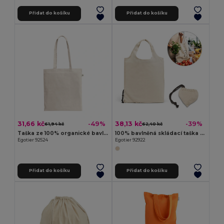
Přidat do košíku
Přidat do košíku
31,66 kč
38,13 kč
-49%
-39%
61,94 kč
62,40 kč
Taška ze 100% organické bavlny (180 g/m²)
100% bavlněná skládací taška (100 g/m²)
Egotier 92524
Egotier 92922
Přidat do košíku
Přidat do košíku