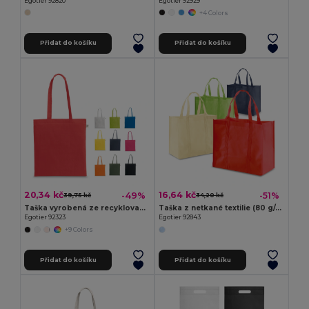
Egotier 92820
Egotier 92929
+4 Colors
Přidat do košíku
Přidat do košíku
20,34 kč
16,64 kč
-49%
-51%
39,75 kč
34,20 kč
Taška vyrobená ze recyklované bavlny (70 %) a polyesteru (30% rPET) (150 g/m²)
Taška z netkané textilie (80 g/m²)
Egotier 92323
Egotier 92843
+9 Colors
Přidat do košíku
Přidat do košíku