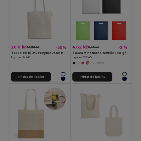
20,11 kč
4,62 kč
-59%
-51%
48,76 kč
9,48 kč
Taška ze 100% recyklované bavlny (180 g/m²)
Taška z netkané textilie (80 g/m²)
Egotier 92370
Egotier 92845
+2 Colors
Přidat do košíku
Přidat do košíku