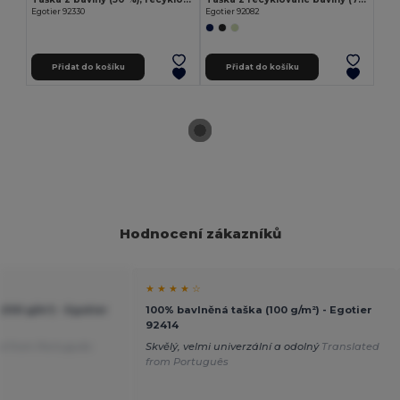
Egotier 92330
Egotier 92082
Přidat do košíku
Přidat do košíku
Hodnocení zákazníků
★ ★ ★ ★ ☆
(100 g/m²) - Egotier
100% bavlněná taška (100 g/m²) - Egotier
92414
ed from Português
Skvělý, velmi univerzální a odolný
Translated
from Português