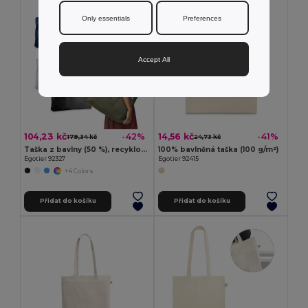
Only essentials
Preferences
Accept All
104,23 kč
14,56 kč
-42%
-41%
179,34 kč
24,73 kč
Taška z bavlny (50 %), recyklované bavlny (30 %) a polyesteru (20% rPET) (280 g/m²)
100% bavlněná taška (100 g/m²)
Egotier 92327
Egotier 92415
+4 Colors
Přidat do košíku
Přidat do košíku