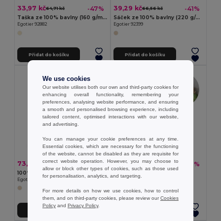
33,97 kč
39,29 kč
-47%
-41%
64,71 kč
66,56 kč
Taška ze 100% bavlny (160 g/m²) s detaily z imitace juty
Sáček ze 100% bavlny (220 g/m²)
Egotier 92882
Egotier 92399
Přidat do košíku
Přidat do košíku
We use cookies
Our website utilises both our own and third-party cookies for
enhancing overall functionality, remembering your
preferences, analysing website performance, and ensuring
a smooth and personalised browsing experience, including
tailored content, optimised interactions with our website,
and advertising.
You can manage your cookie preferences at any time.
Essential cookies, which are necessary for the functioning
of the website, cannot be disabled as they are requisite for
correct website operation. However, you may choose to
73,26 kč
65,40 kč
-43%
-38%
128,50 kč
104,92 kč
allow or block other types of cookies, such as those used
100% bavlněná taška se zipem (280 g/m²)
Jutová taška (360 g/m²)
for personalisation, analytics, and targeting.
Egotier 92926
Egotier 92827
For more details on how we use cookies, how to control
them, and on third-party cookies, please review our
Cookies
Policy
and
Privacy Policy
.
Přidat do košíku
Přidat do košíku