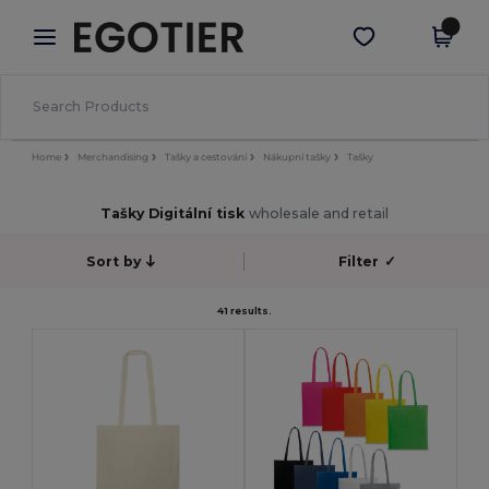
×
Aplikace Egotier
Stáhnout app
Lepší ceny v aplikaci!
Home
Merchandising
Tašky a cestování
Nákupní tašky
Tašky
Tašky Digitální tisk
wholesale and retail
Sort by
Filter
✓
41 results.