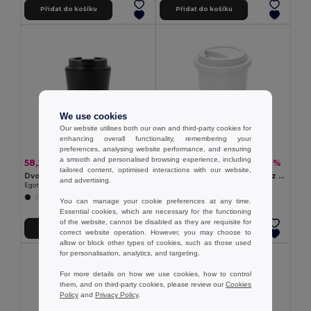
Přidat do košíku
Přidat do košíku
We use cookies
Our website utilises both our own and third-party cookies for
enhancing overall functionality, remembering your
preferences, analysing website performance, and ensuring
a smooth and personalised browsing experience, including
58,24 kč
24,27 kč
-18%
-26%
71,18 kč
32,82 kč
tailored content, optimised interactions with our website,
Dvoustěnný, nepropustný cestovní kelímek z PP
Jednostěnný cestovní hrnek z PP
and advertising.
Egotier 94386
Egotier 94323
+1 Colors
+1 Colors
You can manage your cookie preferences at any time.
Essential cookies, which are necessary for the functioning
of the website, cannot be disabled as they are requisite for
Přidat do košíku
Přidat do košíku
correct website operation. However, you may choose to
allow or block other types of cookies, such as those used
for personalisation, analytics, and targeting.
For more details on how we use cookies, how to control
them, and on third-party cookies, please review our
Cookies
Policy
and
Privacy Policy
.