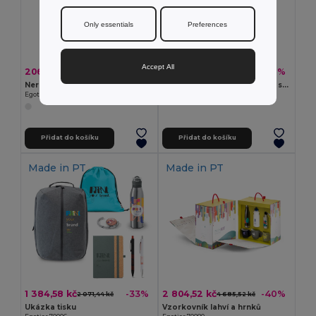
Only essentials
Preferences
Accept All
206,61 kč
55,24 kč
-31%
-30%
298,36 kč
79,27 kč
Nerezová termoska 1000 ml
Polyamidový a polyesterový sportovní ručník s obalem ve tvaru láhve
Egotier 94679
Egotier 99967
Přidat do košíku
Přidat do košíku
Made in
PT
Made in
PT
1 384,58 kč
2 804,52 kč
-33%
-40%
2 071,44 kč
4 685,52 kč
Ukázka tisku
Vzorkovník lahví a hrnků