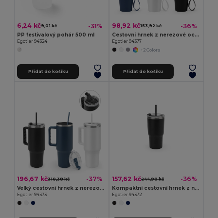
6,24 kč
98,92 kč
-31%
-36%
9,01 kč
153,92 kč
PP festivalový pohár 500 ml
Cestovní hrnek z nerezové oceli (90 % rSS) s dvojitou stěnou a matným povrchem 460 ml
Egotier 94324
Egotier 94377
+2 Colors
Přidat do košíku
Přidat do košíku
196,67 kč
157,62 kč
-37%
-36%
310,38 kč
244,98 kč
Velký cestovní hrnek z nerezové oceli (91 % recyklovaný) s vakuově izolovanou dvojitou stěnou a matným povrchem 1300 ml
Kompaktní cestovní hrnek z nerezové oceli (91 % recyklovaný) s vakuově izolovanou dvojitou stěnou a matným povrchem 600 ml
Egotier 94373
Egotier 94372