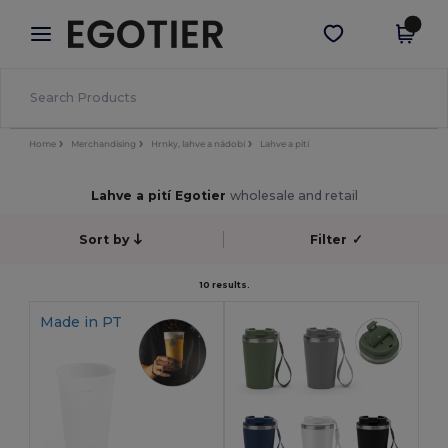
×
Aplikace Egotier
Stáhnout app
Lepší ceny v aplikaci!
Home
Merchandising
Hrnky, lahve a nádobí
Lahve a pití
Lahve a pití Egotier
wholesale and retail
Sort by
Filter
✓
10 results.
Made in
PT