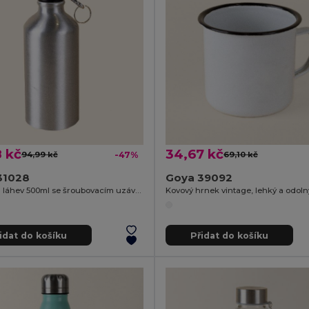
 kč
34,67 kč
94,99 kč
-47%
69,10 kč
31028
Goya 39092
Hliníková láhev 500ml se šroubovacím uzávěrem
idat do košíku
Přidat do košíku