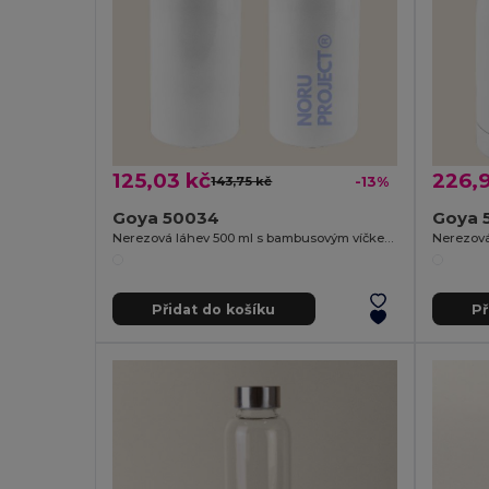
125,03 kč
226,9
143,75 kč
-13%
Goya 50034
Goya 
Nerezová láhev 500 ml s bambusovým víčkem ML
Přidat do košíku
Př