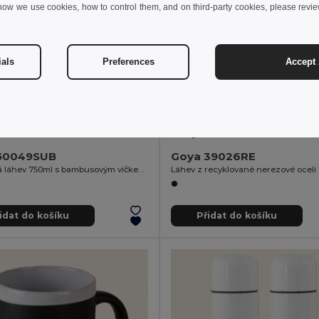
how we use cookies, how to control them, and on third-party cookies, please revi
ials
Preferences
Accept 
8 kč
119,25 kč
258,38 kč
-49%
196,67 kč
50049SUB
Goya 39026RE
Nerezová láhev 750ml s bambusovým víčkem ML
idat do košíku
Přidat do košíku