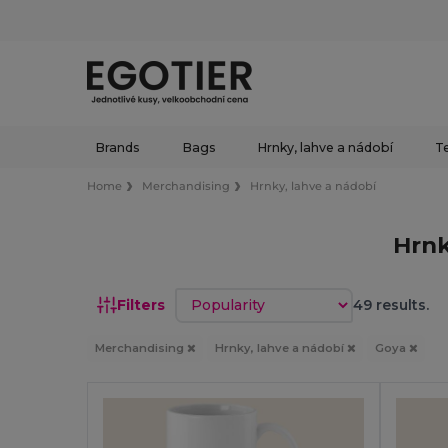
Brands
Bags
Hrnky, lahve a nádobí
Te
Home
Merchandising
Hrnky, lahve a nádobí
Hrnk
Sort by
Filters
49 results.
Merchandising
Hrnky, lahve a nádobí
Goya