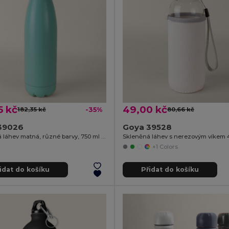
5 kč
49,00 kč
182,35 kč
-35%
80,66 kč
39026
Goya 39528
Nerezová láhev matná, různé barvy, 750 ml SODA
+1 Colors
idat do košíku
Přidat do košíku