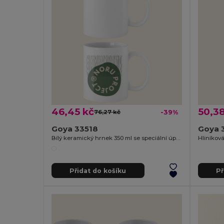
46,45 kč
50,38
76,27 kč
-39%
Goya 33518
Goya 
Bílý keramický hrnek 350 ml se speciální úpravou SUBLIMATION
Přidat do košíku
Př