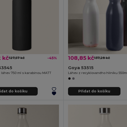
 kč
108,85 kč
127,57 kč
-45%
137,28 kč
33545
Goya 53515
á láhev 750 ml s karabinou MATT
Láhev z recyklovaného hliníku 550
idat do košíku
Přidat do košíku