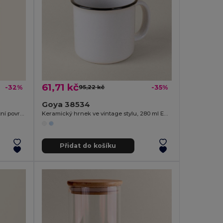
61,71 kč
-32%
95,22 kč
-35%
Goya 38534
Nerezová termoska 500 ml, sublimační povrch MOKA
Keramický hrnek ve vintage stylu, 280 ml ENAMEL
Přidat do košíku