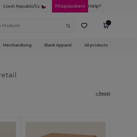
/
Přizpůsobení
Help?
Czech Republic
Cs
Merchandising
Blank Apparel
All products
etail
« Reset