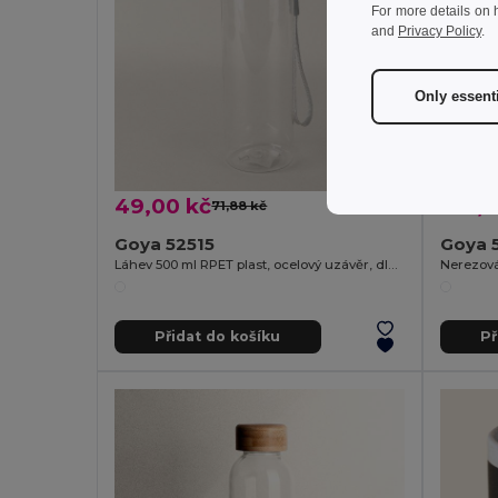
For more details on 
and
Privacy Policy
.
Only essent
49,00 kč
130,5
71,88 kč
-32%
Goya 52515
Goya 
Láhev 500 ml RPET plast, ocelový uzávěr, dlouhá rukojeť ETNA
Přidat do košíku
Př