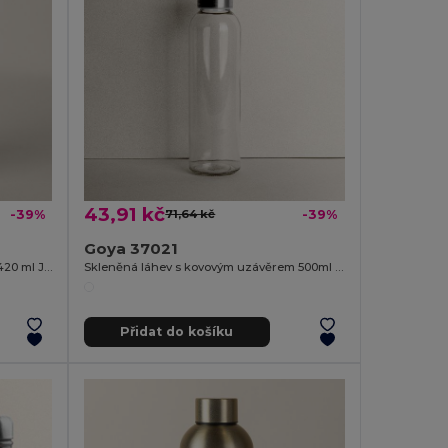
43,91 kč
-39%
71,64 kč
-39%
Goya 37021
Skleněná láhev s nerezovým víkem 420 ml JARABA
Skleněná láhev s kovovým uzávěrem 500ml VERRE
Přidat do košíku