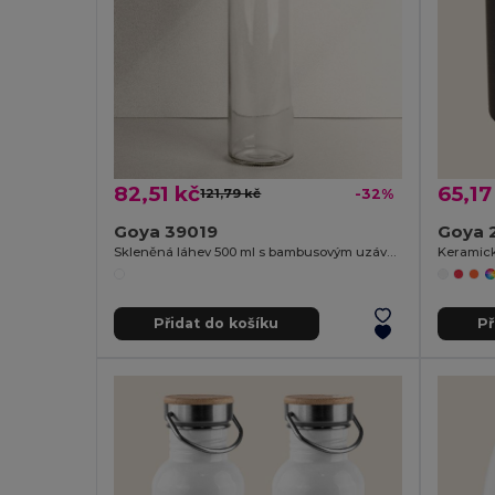
82,51 kč
65,17
121,79 kč
-32%
Goya 39019
Goya 
Skleněná láhev 500 ml s bambusovým uzávěrem TONIC
Keramick
Přidat do košíku
Př