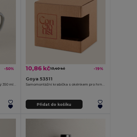
10,86 kč
-50%
13,40 kč
-19%
Goya 53511
Kovový hrnek vintage, lehký a odolný 350 ml FIELD
Samomontážní krabička s okénkem pro hrnky MATCHA
Přidat do košíku