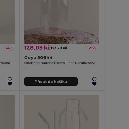
128,03 kč
-34%
173,79 kč
-26%
Goya 50644
Láhev s dvojitou stěnou, gumovým vrškem, 500 ml
Skleněná nádoba Borosilikát s Bambusovým víkem 650 ml PRASE
Přidat do košíku