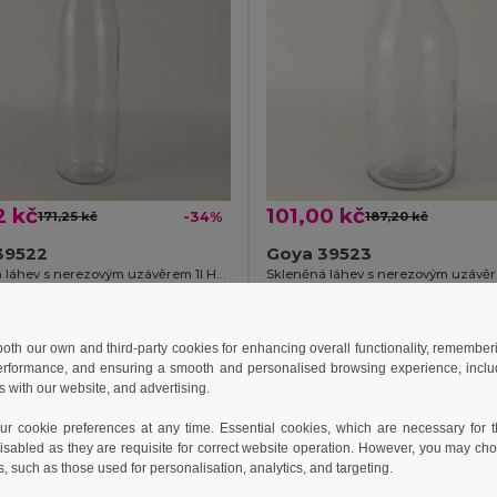
2 kč
101,00 kč
171,25 kč
-34%
187,20 kč
39522
Goya 39523
Skleněná láhev s nerezovým uzávěrem 1l H2O
idat do košíku
Přidat do košíku
 both our own and third-party cookies for enhancing overall functionality, remember
erformance, and ensuring a smooth and personalised browsing experience, includi
s with our website, and advertising.
 cookie preferences at any time. Essential cookies, which are necessary for th
isabled as they are requisite for correct website operation. However, you may cho
s, such as those used for personalisation, analytics, and targeting.