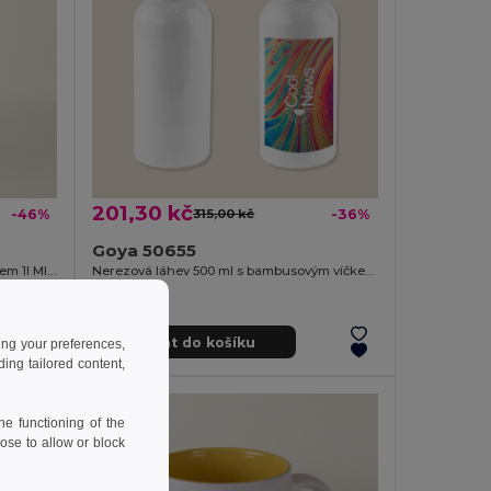
201,30 kč
-46%
315,00 kč
-36%
Goya 50655
Skleněná láhev s nerezovým uzávěrem 1l MINERAL
Nerezová láhev 500 ml s bambusovým víčkem MILKY
Přidat do košíku
ing your preferences,
ng tailored content,
e functioning of the
ose to allow or block