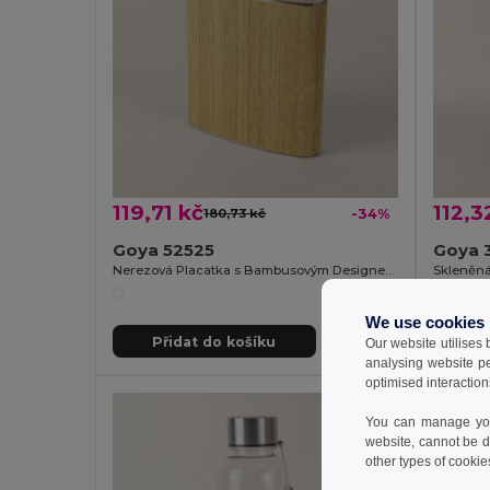
119,71 kč
112,3
180,73 kč
-34%
Goya 52525
Goya 
Nerezová Placatka s Bambusovým Designem 160ml HAK
We use cookies
Přidat do košíku
Př
Our website utilises
analysing website p
optimised interaction
You can manage your
website, cannot be d
other types of cookie