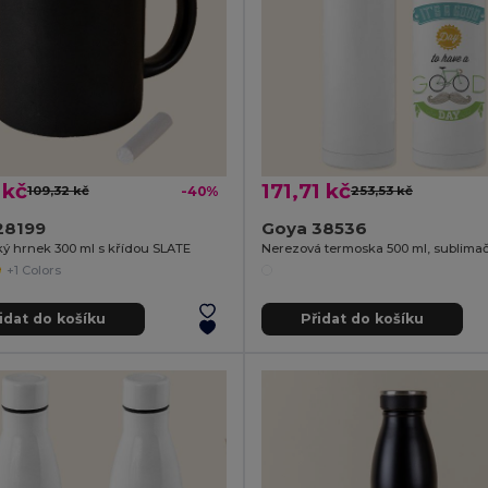
 kč
171,71 kč
109,32 kč
-40%
253,53 kč
28199
Goya 38536
ý hrnek 300 ml s křídou SLATE
+1 Colors
idat do košíku
Přidat do košíku