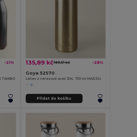
135,89 kč
-21%
189,51 kč
-28%
Goya 52570
ml TAMBO
Láhev z nerezové oceli 304, 750 ml MARZILI
Přidat do košíku