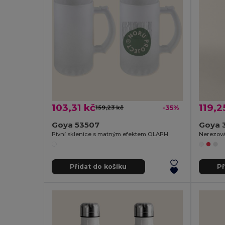
103,31 kč
119,2
159,23 kč
-35%
Goya 53507
Goya 
Pivní sklenice s matným efektem OLAPH
Přidat do košíku
Př