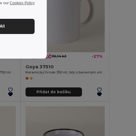
ew our
Cookies Policy
All
69,80 kč
-39%
96,14 kč
-27%
Goya 37510
Láhev z recyklované nerezové oceli 750 ml SODA
Keramický hrnek 350 ml, bílý s barevným vnitřkem GRAVEN
Přidat do košíku