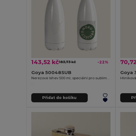
143,52 kč
70,72
183,73 kč
-22%
Goya 50048SUB
Goya 
Nerezová láhev 500 ml, speciální pro sublimaci SODITA
Hliníkov
Přidat do košíku
Př