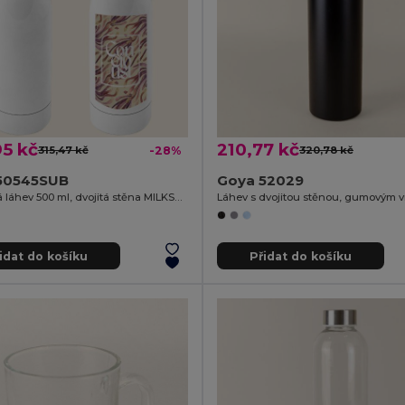
5 kč
210,77 kč
315,47 kč
-28%
320,78 kč
50545SUB
Goya 52029
Nerezová láhev 500 ml, dvojitá stěna MILKSHAKE
idat do košíku
Přidat do košíku