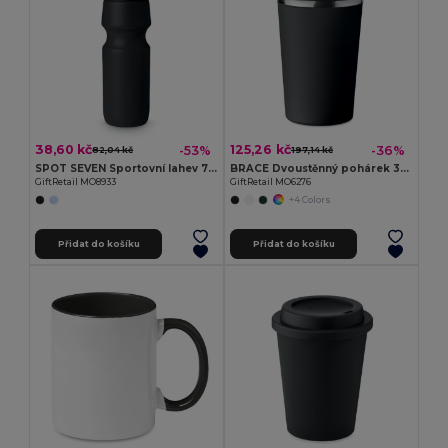
38,60 kč
125,26 kč
-53%
-36%
82,04 kč
197,14 kč
SPOT SEVEN Sportovní lahev 700 ml
BRACE Dvoustěnný pohárek 350 ml
GiftRetail MO8933
GiftRetail MO6276
+4 Colors
Přidat do košíku
Přidat do košíku