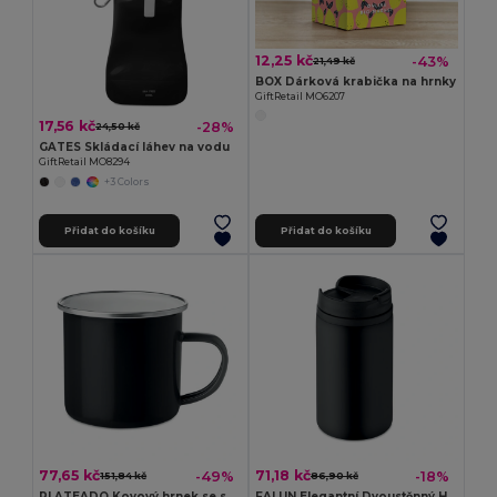
12,25 kč
-43%
21,49 kč
BOX Dárková krabička na hrnky
GiftRetail MO6207
17,56 kč
-28%
24,50 kč
GATES Skládací láhev na vodu
GiftRetail MO8294
+3 Colors
Přidat do košíku
Přidat do košíku
77,65 kč
71,18 kč
-49%
-18%
151,84 kč
86,90 kč
PLATEADO Kovový hrnek se smalt. Vrstvou
FALUN Elegantní Dvoustěnný Hrnek 250 ml Bez Úniku