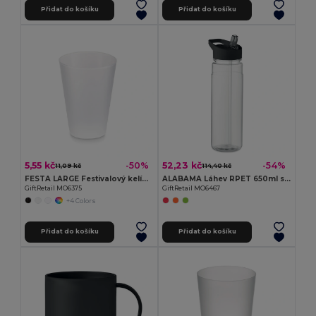
Přidat do košíku
Přidat do košíku
5,55 kč
52,23 kč
-50%
-54%
11,09 kč
114,40 kč
FESTA LARGE Festivalový kelímek 300ml
ALABAMA Láhev RPET 650ml s brčkem
GiftRetail MO6375
GiftRetail MO6467
+4 Colors
Přidat do košíku
Přidat do košíku