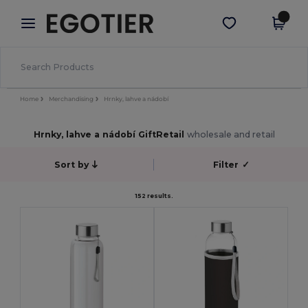
×
Aplikace Egotier
Stáhnout app
Lepší ceny v aplikaci!
Home
Merchandising
Hrnky, lahve a nádobí
Hrnky, lahve a nádobí GiftRetail
wholesale and retail
Sort by
Filter
✓
152 results.