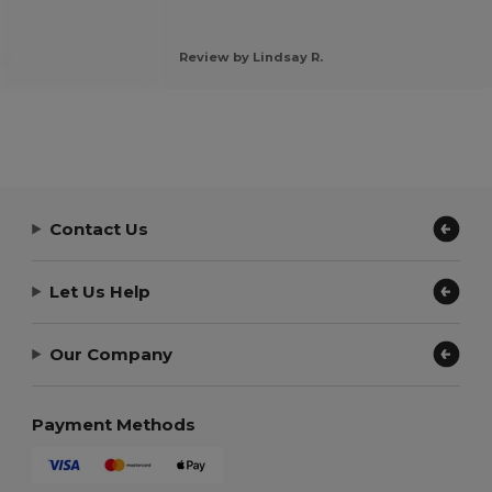
.
Review by Lindsay R.
Contact Us
Let Us Help
Our Company
Payment Methods