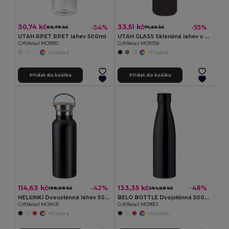
30,74 kč
33,51 kč
-54%
-55%
66,79 kč
74,65 kč
UTAH RPET RPET láhev 500ml
UTAH GLASS Skleněná lahev v neoprenu
GiftRetail MO9910
GiftRetail MO9358
+2 Colors
+7 Colors
Přidat do košíku
Přidat do košíku
114,63 kč
133,35 kč
-42%
-48%
198,99 kč
254,68 kč
HELSINKI Dvoustěnná láhev 500 ml
BELO BOTTLE Dvojstěnná 500ml láhev
GiftRetail MO9431
GiftRetail MO9812
+5 Colors
+4 Colors