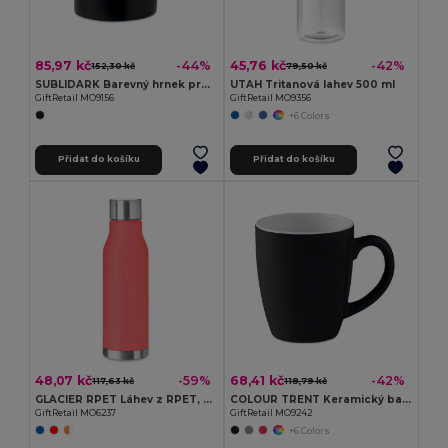
85,97 kč
45,76 kč
-44%
-42%
152,30 kč
79,50 kč
SUBLIDARK Barevný hrnek pro sublimaci
UTAH Tritanová lahev 500 ml
GiftRetail MO9156
GiftRetail MO9356
+6 Colors
Přidat do košíku
Přidat do košíku
48,07 kč
68,41 kč
-59%
-42%
117,63 kč
118,79 kč
GLACIER RPET Láhev z RPET, 600ml
COLOUR TRENT Keramický barevný hrnek 290 ml
GiftRetail MO6237
GiftRetail MO9242
+6 Colors