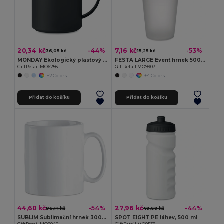
20,34 kč
7,16 kč
-44%
-53%
36,05 kč
15,25 kč
MONDAY Ekologický plastový hrnek 300 ml
FESTA LARGE Event hrnek 500ml
GiftRetail MO6256
GiftRetail MO9907
+2 Colors
+4 Colors
Přidat do košíku
Přidat do košíku
44,60 kč
27,96 kč
-54%
-44%
96,14 kč
49,69 kč
SUBLIM Sublimační hrnek 300ml
SPOT EIGHT PE láhev, 500 ml