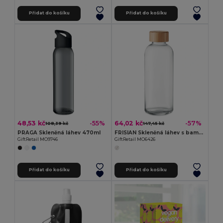
Přidat do košíku
Přidat do košíku
48,53 kč
64,02 kč
-55%
-57%
108,39 kč
147,45 kč
PRAGA Skleněná láhev 470ml
FRISIAN Skleněná láhev s bambus víčkem
GiftRetail MO9746
GiftRetail MO6426
Přidat do košíku
Přidat do košíku