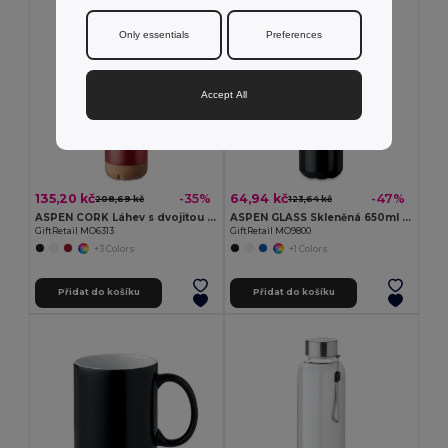
Only essentials
Preferences
Accept All
135,20 kč
64,94 kč
-35%
-47%
208,69 kč
123,64 kč
ASPEN CORK Láhev s dvojitou stěnou 500 ml
ASPEN GLASS Skleněná 650ml lahev na pití
GiftRetail MO6313
GiftRetail MO9800
+3 Colors
+1 Colors
Přidat do košíku
Přidat do košíku