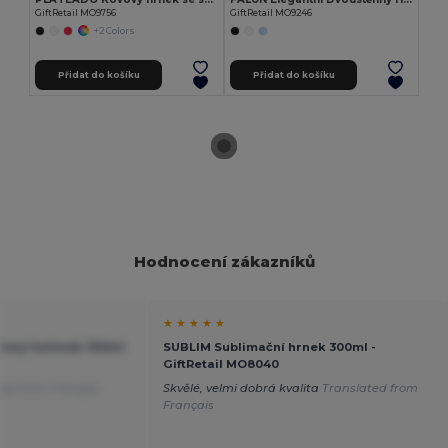
GiftRetail MO9756
GiftRetail MO9246
+2 Colors
Přidat do košíku
Přidat do košíku
Hodnocení zákazníků
★ ★ ★ ★ ★
lový kelímek 300ml
SUBLIM Sublimační hrnek 300ml -
GiftRetail MO8040
ted from Français
Skvělé, velmi dobrá kvalita
Translated from
Français