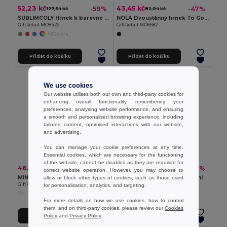
52,23 kč
43,45 kč
-59%
-47%
127,34 kč
82,04 kč
SUBLIMCOLY Hrnek k barevné sublimaci
NOLA Dvoustěnný hrnek To Go 0,3 l
GiftRetail MO8422
GiftRetail MO6582
+2 Colors
Přidat do košíku
Přidat do košíku
We use cookies
Our website utilises both our own and third-party cookies for
enhancing overall functionality, remembering your
preferences, analysing website performance, and ensuring
a smooth and personalised browsing experience, including
tailored content, optimised interactions with our website,
and advertising.
You can manage your cookie preferences at any time.
Essential cookies, which are necessary for the functioning
of the website, cannot be disabled as they are requisite for
46,45 kč
76,50 kč
-53%
-42%
97,99 kč
131,50 kč
correct website operation. However, you may choose to
MINI SUBLIM Malý hrnek pro sublimaci
SICILIA Tritanová láhev 650 ml
allow or block other types of cookies, such as those used
GiftRetail MO9244
GiftRetail MO9227
for personalisation, analytics, and targeting.
For more details on how we use cookies, how to control
them, and on third-party cookies, please review our
Cookies
Policy
and
Privacy Policy
.
Přidat do košíku
Přidat do košíku