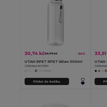
30,74 kč
33,51
66,79 kč
-54%
UTAH RPET RPET láhev 500ml
GiftRetail MO9910
GiftReta
+2 Colors
Přidat do košíku
Př