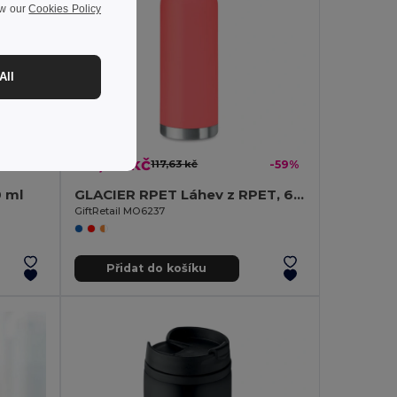
ew our
Cookies Policy
All
48,07 kč
-42%
117,63 kč
-59%
 ml
GLACIER RPET Láhev z RPET, 600ml
GiftRetail MO6237
Přidat do košíku