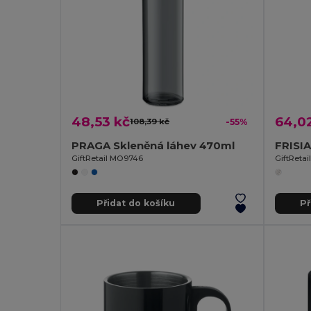
48,53 kč
64,0
108,39 kč
-55%
PRAGA Skleněná láhev 470ml
GiftRetail MO9746
GiftReta
Přidat do košíku
Př