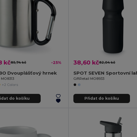
8 kč
38,60 kč
85,74 kč
-25%
82,04 kč
O Dvouplášťový hrnek
l MO8313
GiftRetail MO8933
+2 Colors
idat do košíku
Přidat do košíku