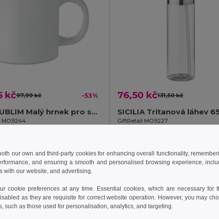
5 kč
76,50 kč
97,99 kč
-53%
131,50 kč
MINI SUBLIM Malý hrnek pro sublimaci
SICILIA Tritanová láhev 6
il MO9244
GiftRetail MO9227
idat do košíku
Přidat do košíku
 both our own and third-party cookies for enhancing overall functionality, remember
erformance, and ensuring a smooth and personalised browsing experience, includi
s with our website, and advertising.
 cookie preferences at any time. Essential cookies, which are necessary for th
isabled as they are requisite for correct website operation. However, you may cho
s, such as those used for personalisation, analytics, and targeting.