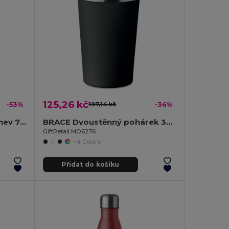
125,26 kč
-53%
197,14 kč
-36%
SPOT SEVEN Sportovní lahev 700 ml
BRACE Dvoustěnný pohárek 350 ml
GiftRetail MO6276
+4 Colors
Přidat do košíku