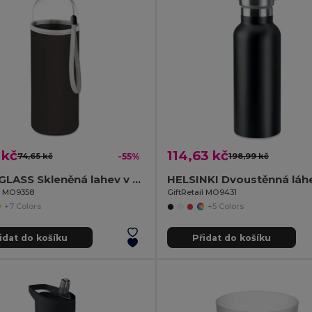
 kč
114,63 kč
74,65 kč
-55%
198,99 kč
UTAH GLASS Skleněná lahev v neoprenu
il MO9358
GiftRetail MO9431
+7 Colors
+5 Colors
idat do košíku
Přidat do košíku