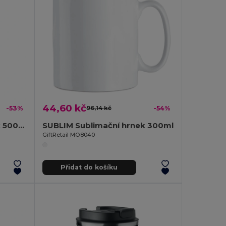
44,60 kč
-53%
96,14 kč
-54%
FESTA LARGE Event hrnek 500ml
SUBLIM Sublimační hrnek 300ml
GiftRetail MO8040
Přidat do košíku