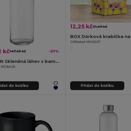
12,25 kč
21,49 kč
BOX Dárková krabička na
GiftRetail MO6207
2 kč
147,45 kč
-57%
FRISIAN Skleněná láhev s bambus víčkem
il MO6426
idat do košíku
Přidat do košíku