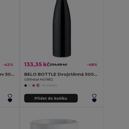
133,35 kč
-42%
254,68 kč
-48%
HELSINKI Dvoustěnná láhev 500 ml
BELO BOTTLE Dvojstěnná 500ml láhev
GiftRetail MO9812
+4 Colors
Přidat do košíku