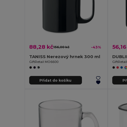
88,28 kč
56,16
156,00 kč
-43%
TANISS Nerezový hrnek 300 ml
GiftRetail MO6600
GiftReta
Přidat do košíku
Př