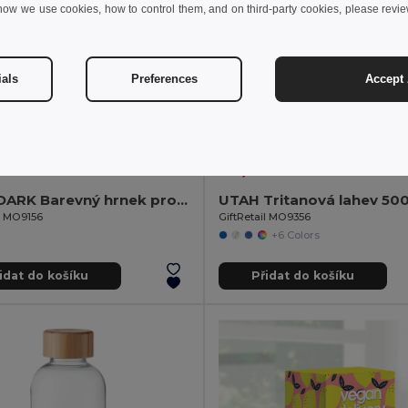
how we use cookies, how to control them, and on third-party cookies, please revi
ials
Preferences
Accept 
 kč
45,76 kč
152,30 kč
-44%
79,50 kč
SUBLIDARK Barevný hrnek pro sublimaci
UTAH Tritanová lahev 500
il MO9156
GiftRetail MO9356
+6 Colors
idat do košíku
Přidat do košíku