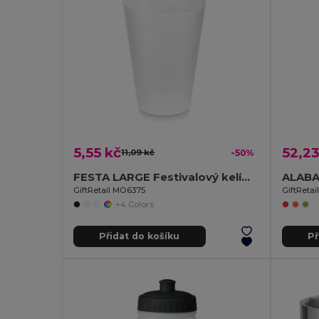
5,55 kč
52,23
11,09 kč
-50%
FESTA LARGE Festivalový kelímek 300ml
GiftRetail MO6375
GiftReta
+4 Colors
Přidat do košíku
Př