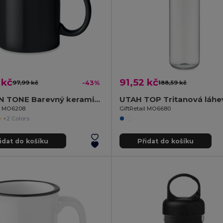
 kč
91,52 kč
97,99 kč
-43%
188,59 kč
DUBLIN TONE Barevný keramický hrnek 300ml
il MO6208
GiftRetail MO6680
+2 Colors
idat do košíku
Přidat do košíku