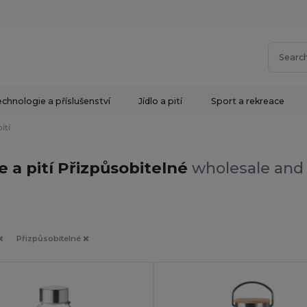
chnologie a příslušenství
Jídlo a pití
Sport a rekreace
ití
e a pití Přizpůsobitelné
wholesale and 
Přizpůsobitelné