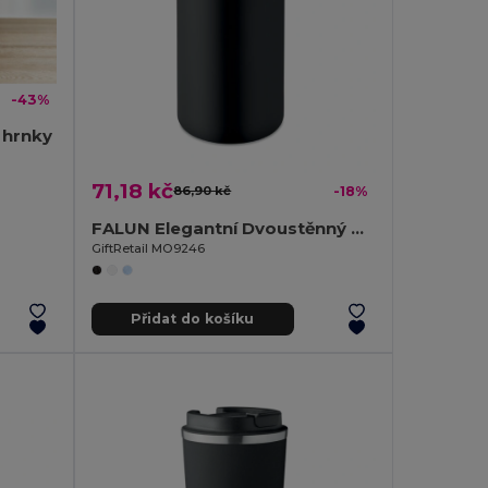
-43%
 hrnky
71,18 kč
86,90 kč
-18%
FALUN Elegantní Dvoustěnný Hrnek 250 ml Bez Úniku
GiftRetail MO9246
Přidat do košíku