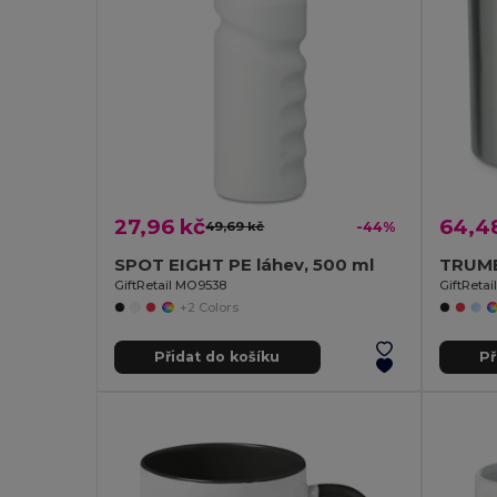
27,96 kč
64,4
49,69 kč
-44%
SPOT EIGHT PE láhev, 500 ml
TRUMB
GiftRetail MO9538
GiftRetai
+2 Colors
Přidat do košíku
Př