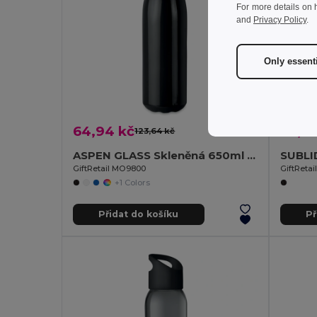
For more details on 
and
Privacy Policy
.
Only essent
64,94 kč
85,97
123,64 kč
-47%
ASPEN GLASS Skleněná 650ml lahev na pití
GiftRetail MO9800
GiftReta
+1 Colors
Přidat do košíku
Př