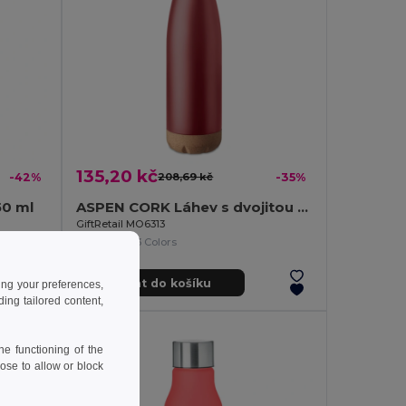
135,20 kč
-42%
208,69 kč
-35%
50 ml
ASPEN CORK Láhev s dvojitou stěnou 500 ml
GiftRetail MO6313
+3 Colors
Přidat do košíku
ing your preferences,
ng tailored content,
e functioning of the
ose to allow or block