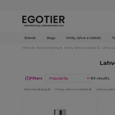
Brands
Bags
Hrnky, lahve a nádobí
Te
Home
Merchandising
Hrnky, lahve a nádobí
Lahve a p
Lahv
Sort by
Filters
89 results.
Merchandising
Hrnky, lahve a nádobí
Lahve a pití