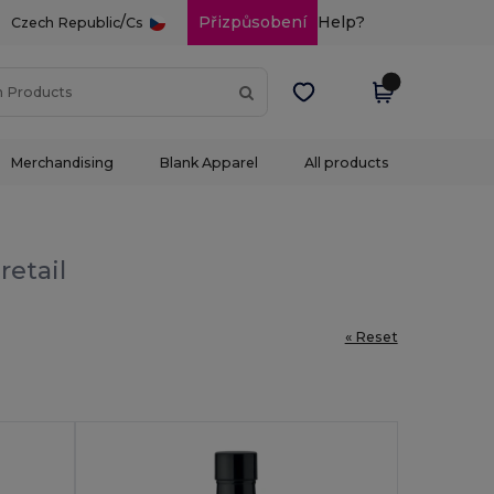
/
Přizpůsobení
Help?
Czech Republic
Cs
Merchandising
Blank Apparel
All products
retail
« Reset