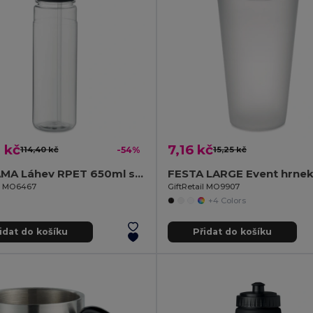
 kč
7,16 kč
114,40 kč
-54%
15,25 kč
ALABAMA Láhev RPET 650ml s brčkem
il MO6467
GiftRetail MO9907
+4 Colors
idat do košíku
Přidat do košíku