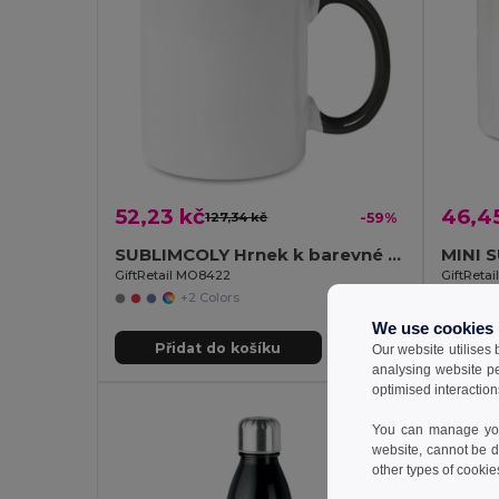
52,23 kč
46,4
127,34 kč
-59%
SUBLIMCOLY Hrnek k barevné sublimaci
GiftRetail MO8422
GiftReta
+2 Colors
We use cookies
Přidat do košíku
Př
Our website utilises
analysing website p
optimised interaction
You can manage your
website, cannot be d
other types of cookie